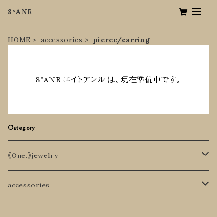
8°ANR
HOME
accessories
pierce/earring
8°ANR エイトアンル は、現在準備中です。
Category
《One.》jewelry
South sea keshi pearl
accessories
AKOYA keshi pearl
necklace