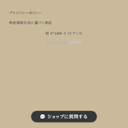
プライバシーポリシー
Nuance pearl charm
pierce/earring
特定商取引法に基づく表記
bracelet
© 8°ANR エイトアンル
Powered by
ring
other
ショップに質問する