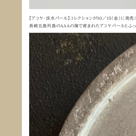
【アコヤ・淡水パール】コレクションが10／15（金）に発売
長崎五島列島のAAAの海で育まれたアコヤパールとふ