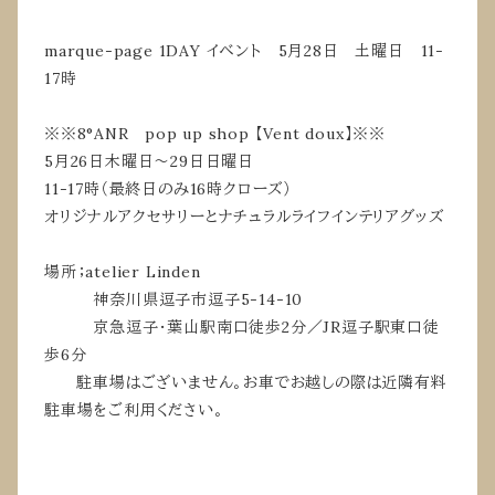
marque-page 1DAY イベント 5月28日 土曜日 11-
17時
※※8°ANR pop up shop 【Vent doux】※※
5月26日木曜日〜29日日曜日
11-17時（最終日のみ16時クローズ）
オリジナルアクセサリーとナチュラルライフインテリアグッズ
場所；atelier Linden
神奈川県逗子市逗子5-14-10
京急逗子・葉山駅南口徒歩2分／JR逗子駅東口徒
歩6分
駐車場はございません。お車でお越しの際は近隣有料
駐車場をご利用ください。